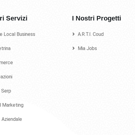
ri Servizi
I Nostri Progetti
e Local Business
A.R.T.I. Coud
etrina
Mia Jobs
merce
azioni
 Serp
al Marketing
. Aziendale