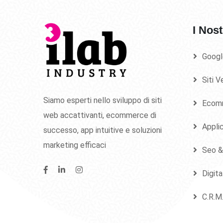
I Nost
Googl
Siti V
Siamo esperti nello sviluppo di siti
Ecom
web accattivanti, ecommerce di
Applic
successo, app intuitive e soluzioni
marketing efficaci
Seo &
Digit
C.R.M