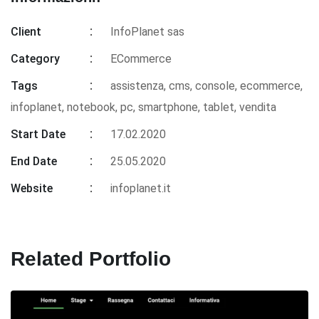
Client
InfoPlanet sas
Category
ECommerce
Tags
assistenza
,
cms
,
console
,
ecommerce
,
infoplanet
,
notebook
,
pc
,
smartphone
,
tablet
,
vendita
Start Date
17.02.2020
End Date
25.05.2020
Website
infoplanet.it
Related Portfolio