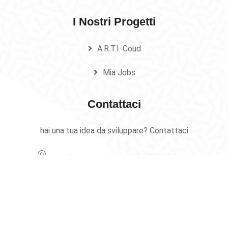
I Nostri Progetti
A.R.T.I. Coud
Mia Jobs
Contattaci
hai una tua idea da sviluppare? Contattaci
Via Costanzo Casana 20 - 00121 Roma
+393204613031
info@ilabindustry.com