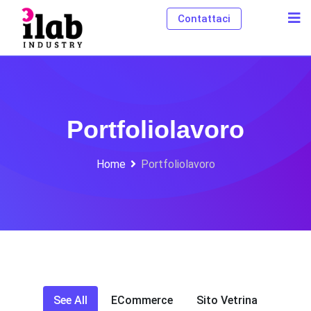
Contattaci
Portfoliolavoro
Home
Portfoliolavoro
See All
ECommerce
Sito Vetrina