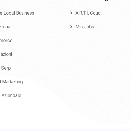
e Local Business
A.R.T.I. Coud
etrina
Mia Jobs
merce
azioni
 Serp
al Marketing
. Aziendale