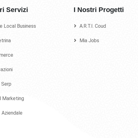
ri Servizi
I Nostri Progetti
e Local Business
A.R.T.I. Coud
etrina
Mia Jobs
merce
azioni
 Serp
al Marketing
. Aziendale