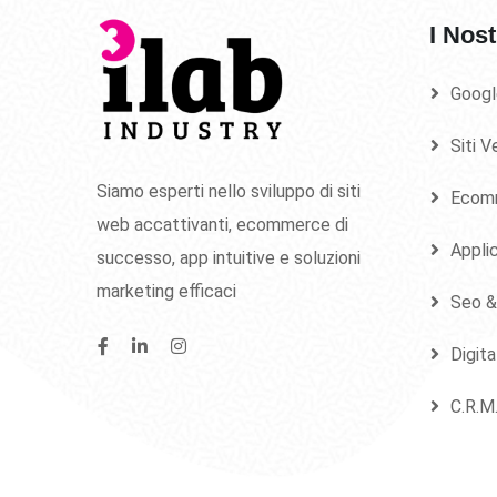
I Nost
Googl
Siti V
Siamo esperti nello sviluppo di siti
Ecom
web accattivanti, ecommerce di
Applic
successo, app intuitive e soluzioni
marketing efficaci
Seo &
Digit
C.R.M